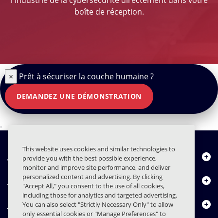
boîte de réception.
×
Prêt à sécuriser la couche humaine ?
DEMANDEZ UNE DÉMONSTRATION
.
This website uses cookies and similar technologies to
À propos de nous
provide you with the best possible experience,
monitor and improve site performance, and deliver
personalized content and advertising. By clicking
Produits
"Accept All," you consent to the use of all cookies,
including those for analytics and targeted advertising.
Centre de ressources
You can also select "Strictly Necessary Only" to allow
only essential cookies or "Manage Preferences" to