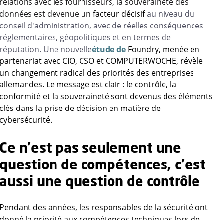
relations avec les fournisseurs, la souveraineté des
données est devenue un
facteur décisif
au niveau du
conseil d'administration, avec de réelles conséquences
réglementaires, géopolitiques et en termes de
réputation. Une nouvelle
étude de
Foundry, menée en
partenariat avec CIO, CSO et COMPUTERWOCHE, révèle
un changement radical des priorités des entreprises
allemandes. Le message est clair : le contrôle, la
conformité et la souveraineté sont devenus des éléments
clés dans la prise de décision en matière de
cybersécurité.
Ce n'est pas seulement une
question de compétences, c'est
aussi une question de contrôle
Pendant des années, les responsables de la sécurité ont
donné la priorité aux compétences techniques lors de