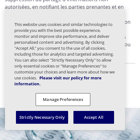
autorisées, en notifiant les parties prenantes et en
encadrant les employés dès qu'une violation est
détectée. Et devenez proactif en matière de détection
This website uses cookies and similar technologies to
des menaces et de conformité des données en
provide you with the best possible experience,
monitor and improve site performance, and deliver
déployant des outils révolutionnaires d'analyse des
personalized content and advertising. By clicking
sentiments qui identifient les poches de négativité ou
"Accept All," you consent to the use of all cookies,
de toxicité au sein de l'entreprise.
including those for analytics and targeted advertising.
You can also select "Strictly Necessary Only" to allow
only essential cookies or "Manage Preferences" to
customize your choices and learn more about how we
use cookies.
Please visit our policy for more
Share article to:
information.
Manage Preferences
Strictly Necessary Only
Accept All