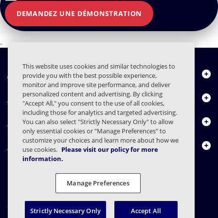
DEMANDEZ UNE DÉMONSTRATION
.
This website uses cookies and similar technologies to
À propos de nous
provide you with the best possible experience,
monitor and improve site performance, and deliver
personalized content and advertising. By clicking
Produits
"Accept All," you consent to the use of all cookies,
including those for analytics and targeted advertising.
Centre de ressources
You can also select "Strictly Necessary Only" to allow
only essential cookies or "Manage Preferences" to
customize your choices and learn more about how we
Nous contacter
use cookies.
Please visit our policy for more
information.
Manage Preferences
FAQs
Contrats
Déclaration de confidentialité
Légal
Confidentialité
Divulgation responsable
Strictly Necessary Only
Accept All