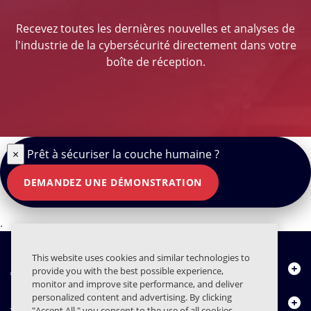
Recevez toutes les dernières nouvelles et analyses de
l'industrie de la cybersécurité directement dans votre
boîte de réception.
×
Prêt à sécuriser la couche humaine ?
DEMANDEZ UNE DÉMONSTRATION
.
This website uses cookies and similar technologies to
À propos de nous
provide you with the best possible experience,
monitor and improve site performance, and deliver
personalized content and advertising. By clicking
Produits
"Accept All," you consent to the use of all cookies,