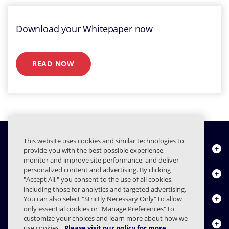
Download your Whitepaper now
READ NOW
This website uses cookies and similar technologies to
Quiénes somos
provide you with the best possible experience,
monitor and improve site performance, and deliver
personalized content and advertising. By clicking
Productos
"Accept All," you consent to the use of all cookies,
including those for analytics and targeted advertising.
Centro de Recursos
You can also select "Strictly Necessary Only" to allow
only essential cookies or "Manage Preferences" to
customize your choices and learn more about how we
Contáctenos
use cookies.
Please visit our policy for more