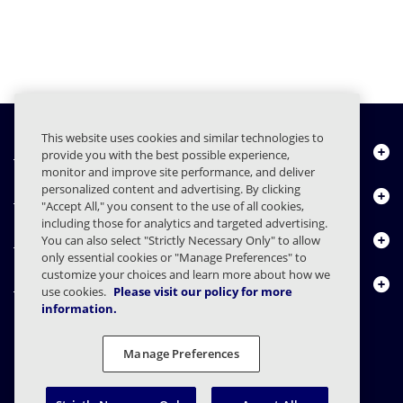
This website uses cookies and similar technologies to
Quiénes somos
provide you with the best possible experience,
monitor and improve site performance, and deliver
personalized content and advertising. By clicking
Productos
"Accept All," you consent to the use of all cookies,
including those for analytics and targeted advertising.
Centro de Recursos
You can also select "Strictly Necessary Only" to allow
only essential cookies or "Manage Preferences" to
customize your choices and learn more about how we
Contáctenos
use cookies.
Please visit our policy for more
information.
Manage Preferences
FAQs
Contratos
Declaración de privacidad
Legal
Preferencias de privacidad
Divulgación Responsable