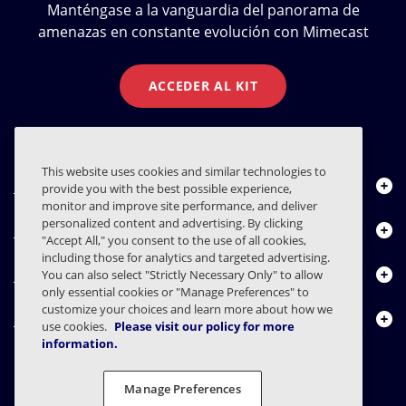
Manténgase a la vanguardia del panorama de
amenazas en constante evolución con Mimecast
ACCEDER AL KIT
This website uses cookies and similar technologies to
Quiénes somos
provide you with the best possible experience,
monitor and improve site performance, and deliver
personalized content and advertising. By clicking
Productos
"Accept All," you consent to the use of all cookies,
including those for analytics and targeted advertising.
Centro de Recursos
You can also select "Strictly Necessary Only" to allow
only essential cookies or "Manage Preferences" to
customize your choices and learn more about how we
Contáctenos
use cookies.
Please visit our policy for more
information.
Manage Preferences