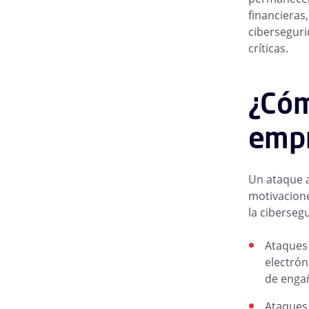
financieras
ciberseguri
críticas.
¿Cóm
emp
Un ataque a
motivacione
la ciberseg
Ataques 
electrón
de engañ
Ataques 