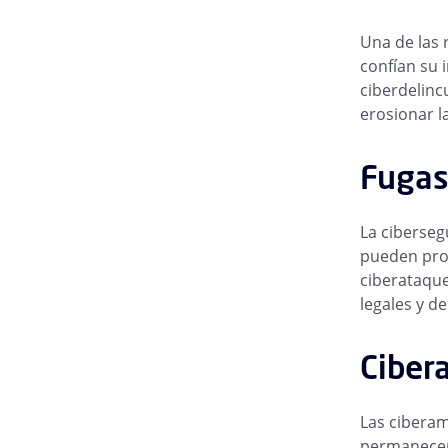
Una de las 
confían su 
ciberdelinc
erosionar l
Fugas
La ciberseg
pueden prod
ciberataque
legales y d
Ciber
Las ciberam
permanecer 