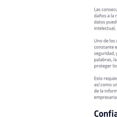
Las consecu
daños a la 
datos puede
intelectual
Uno de los 
constante e
seguridad, 
palabras, l
proteger los
Esto requie
así como un
de la infor
empresarial
Confia