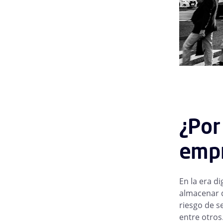
¿Por
empr
En la era d
almacenar d
riesgo de s
entre otros