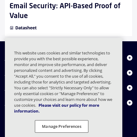
Email Security: API-Based Proof of
Value
Datasheet
This website uses cookies and similar technologies to
Quiénes somos
provide you with the best possible experience,
monitor and improve site performance, and deliver
personalized content and advertising. By clicking
Productos
"Accept All," you consent to the use of all cookies,
including those for analytics and targeted advertising.
Centro de Recursos
You can also select "Strictly Necessary Only" to allow
only essential cookies or "Manage Preferences" to
customize your choices and learn more about how we
Contáctenos
use cookies.
Please visit our policy for more
information.
Manage Preferences
FAQs
Contratos
Declaración de privacidad
Legal