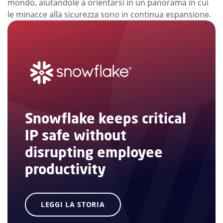
mondo, aiutandole a orientarsi in un panorama in cui
le minacce alla sicurezza sono in continua espansione.
Snowflake keeps critical
IP safe without
disrupting employee
productivity
LEGGI LA STORIA