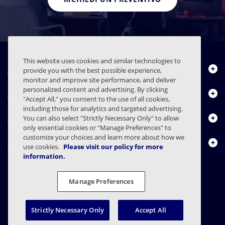
This website uses cookies and similar technologies to
Chi siamo
provide you with the best possible experience,
monitor and improve site performance, and deliver
personalized content and advertising. By clicking
Prodotti
"Accept All," you consent to the use of all cookies,
including those for analytics and targeted advertising.
Centro risorse
You can also select "Strictly Necessary Only" to allow
only essential cookies or "Manage Preferences" to
customize your choices and learn more about how we
Contattaci
use cookies.
Please visit our policy for more
information.
Manage Preferences
FAQs
Contratti
Informativa sulla privacy
Note legali
Preferenze sulla privacy
Divulgazione responsabile
Strictly Necessary Only
Accept All
© 2003 - 2026 Mimecast Services Limited