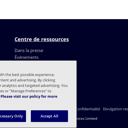
Centre de ressources
Dans la presse
Événements
Ressources
Témoignages de clients
ith the best possible experience,
Blog
tent and advertising. By clicking
Centre de confiance
or analytics and targeted advertising. You
kies or "Manage Preferences" to
Please visit our policy for more
trats
Déclaration de confidentialité
Légal
Confidentialité
Divulgation re
ecessary Only
Accept All
© 2003 - 2026 Mimecast Services Limited