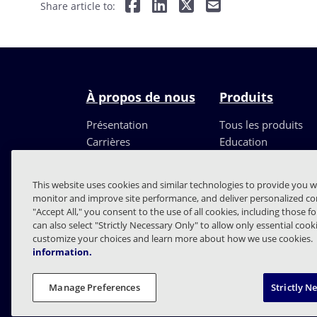
Share article to:
À propos de nous
Produits
Présentation
Tous les produits
Carrières
Education
Direction
Partenaires
This website uses cookies and similar technologies to provide you w
monitor and improve site performance, and deliver personalized con
"Accept All," you consent to the use of all cookies, including those f
can also select "Strictly Necessary Only" to allow only essential coo
customize your choices and learn more about how we use cookies.
information.
FAQs
Con
Manage Preferences
Strictly N