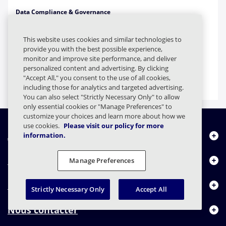
Data Compliance & Governance
Magic Quadrant™ Gartner® 2025 :
This website uses cookies and similar technologies to
Gouvernance et archivage des
provide you with the best possible experience,
monitor and improve site performance, and deliver
communications numériques
personalized content and advertising. By clicking
"Accept All," you consent to the use of all cookies,
Analyst Report
including those for analytics and targeted advertising.
You can also select "Strictly Necessary Only" to allow
only essential cookies or "Manage Preferences" to
customize your choices and learn more about how we
use cookies.
Please visit our policy for more
À propos de nous
information.
Produits
Manage Preferences
Centre de ressources
Strictly Necessary Only
Accept All
Nous contacter