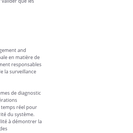
 valider que les
nagement and
bale en matière de
lement responsables
e la surveillance
mes de diagnostic
érations
n temps réel pour
rité du système.
lité à démontrer la
 des