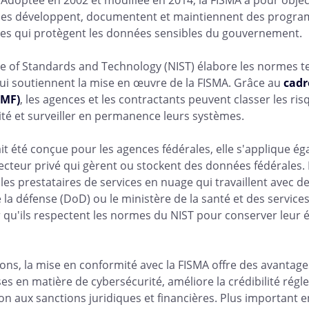
ales développent, documentent et maintiennent des progr
des qui protègent les données sensibles du gouvernement.
ute of Standards and Technology (NIST) élabore les normes t
 qui soutiennent la mise en œuvre de la FISMA. Grâce au
cadr
RMF)
, les agences et les contractants peuvent classer les ri
ité et surveiller en permanence leurs systèmes.
ait été conçue pour les agences fédérales, elle s'applique é
ecteur privé qui gèrent ou stockent des données fédérales.
 les prestataires de services en nuage qui travaillent avec d
 la défense (DoD) ou le ministère de la santé et des service
qu'ils respectent les normes du NIST pour conserver leur éli
ons, la mise en conformité avec la FISMA offre des avantages
es en matière de cybersécurité, améliore la crédibilité régl
on aux sanctions juridiques et financières. Plus important 