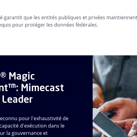
té garantit que les entités publiques et privées maintienne
requis pour protéger les données fédérales.
r® Magic
nt™: Mimecast
Leader
econnu pour l'exhaustivité de
 capacité d'exécution dans le
ur la gouvernance et