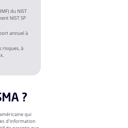
(RMF) du NIST
ment NIST SP
port annuel à
s risques, à
x.
SMA ?
 américaine qui
mes d'information
if de garantir que