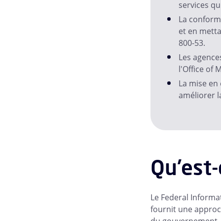
services qu
La conformi
et en metta
800-53.
Les agences
l'Office o
La mise en 
améliorer l
Qu'est-
Le Federal Informa
fournit une approc
du gouvernement. A