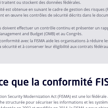
i traitent ou stockent des données fédérales.
té est obtenue en suivant le cadre de gestion des risques 
nt en œuvre les contrôles de sécurité décrits dans le docu
 doivent effectuer un contrôle continu et présenter un rap
f Management and Budget (OMB) et au Congrès.
conformité avec la FISMA aide les organisations à réduire le
a sécurité et à conserver leur éligibilité aux contrats fédérau
ce que la conformité FI
tion Security Modernization Act (FISMA) est une loi fédérale
he structurée pour sécuriser les informations et les systè
doptée en 2002 et modifiée en 2014, la FISMA a pour object