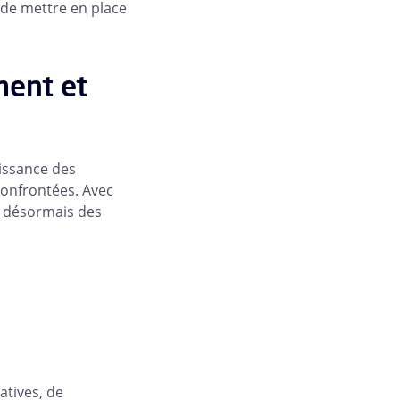
 de mettre en place
ment et
issance des
confrontées. Avec
d désormais des
atives, de