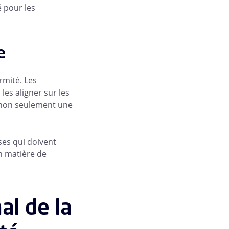
 pour les
e
rmité. Les
les aligner sur les
é non seulement une
ses qui doivent
n matière de
al de la