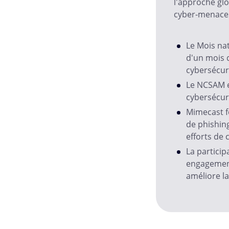
l'approche glo
cyber-menaces
Le Mois nat
d'un mois d
cybersécuri
Le NCSAM e
cybersécuri
Mimecast f
de phishing
efforts de 
La particip
engagement 
améliore l