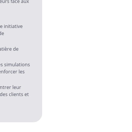
eurs face aux
 initiative
de
atière de
es simulations
enforcer les
ntrer leur
es clients et