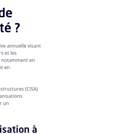
 de
té ?
ive annuelle visant
s et les
ne, notamment en
et en
astructures (CISA)
ganisations
er un
isation à