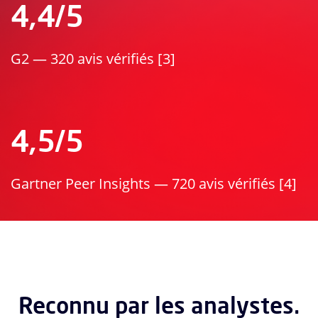
4,4/5
G2 — 320 avis vérifiés [3]
4,5/5
Gartner Peer Insights — 720 avis vérifiés [4]
Reconnu par les analystes.