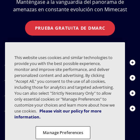
Manténgase a la vanguardia del panorama de
amenazas en constante evolución con Mimecast
PRUEBA GRATUITA DE DMARC
This website uses cookies and similar technologies to
Quiénes somos
provide you with the best possible experience,
monitor and improve site performance, and deliver
personalized content and advertising. By clicking
Productos
"Accept All," you consent to the use of all cookies,
including those for analytics and targeted advertising.
Centro de Recursos
You can also select "Strictly Necessary Only" to allow
only essential cookies or "Manage Preferences" to
customize your choices and learn more about how we
Contáctenos
use cookies.
Please visit our policy for more
information.
Manage Preferences
FAQs
Contratos
Declaración de privacidad
Legal